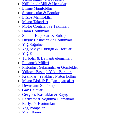
Külbüratör Mili & Horozlar
Emme Manifoldlar
Susturucular & Borular
Egzoz Manifoldlar
Motor Takozları
Motor Contaları ve Takımları
Hava Hortumları
Silindir Kapakları & Subaplar
Düşük Basınç Yakıt Hortumları
Yağ Soğutucuları
Yağ Seviye Çubuğu & Boruları
Yağ Karterleri
Turbolar & Bağlantı elemanları
Eksantrik Milleri
Pistonlar , Sekmanlar & Gömlekler
Yüksek Basınçlı Yakıt Boruları
Kranklar , Yataklar , Piston kolları
Motor Blok & Bağlantı parçaları
Devirdaim Su Pompaları
Gaz Halatları
Gergiler, Kasnaklar & Kayışlar
Radyatör & Soğutma Elemanları
Radyatör Hortumları
Yağ Pompaları
Yakıt Pompaları