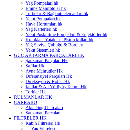
Yağ Pompaları hk
Emme Manifoldlar hk
Turbolar & Bağlantı elemanları hk
Yakıt Pompaları hk
Hava Hortumları hk
Yağ Karterleri hk
Yakıt Püskürtme Pompaları & Enjektörler hk
Kranklar , Yataklar , Piston kolları hk
Yağ Seviye Çubuğu & Boruları
Yakıt Sistemleri hk
GÜÇ AKTARMA PARÇALARI HK
Şanzıman Parçaları Hk
Şaftlar Hk
Ayna Mahrutiler Hk
Diferansiyel Parçaları Hk
Direksiyon & Rotlar Hk
Jantlar & Alt Yürüyüş Takımı Hk
Torklar Hk
RULMANLAR HK
CARRARO
Aks Dingil Parçaları
Şanzıman Parçaları
FİLTRELER HK
Kabin Filtreleri Hk
— Yağ Filtreleri