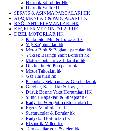
Hidrolik Silindirler Hk
Hidrolik Valfler Hk
SERVİS & AŞINMA PARÇALARI HK
ATAŞMANLAR & PARÇALARI HK
BAĞLANTI ELEMANLARI HK
KEÇELER VE CONTALAR HK
DİZEL MOTORLAR HK
Külbüratör Mili & Horozlar hk
Yağ Soğutucuları hk
Motor Blok & Bağlantı parçaları hk
Yüksek Basınçlı Yakıt Boruları hk
Motor Contaları ve Takımları hk
Devirdaim Su Pompaları hk
Motor Takozları hk
Gaz Halatları hk
Pistonlar , Sekmanlar & Gömlekler hk
Gergiler, Kasnaklar & Kayışlar hk
Düşük Basınç Yakıt Hortumları HK
Silindir Kapakları & Subaplar hk
Radyatör & Soğutma Elemanları hk
Egzoz Manifoldlar hk
Susturucular & Borular hk
Radyatör Hortumları hk
Eksantrik Milleri hk
Termostatlar ve Gövdeleri hk