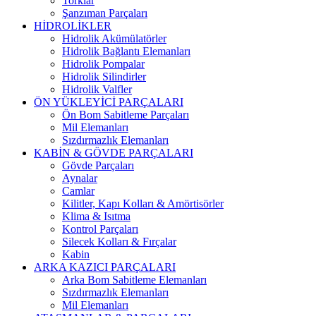
Torklar
Şanzıman Parçaları
HİDROLİKLER
Hidrolik Akümülatörler
Hidrolik Bağlantı Elemanları
Hidrolik Pompalar
Hidrolik Silindirler
Hidrolik Valfler
ÖN YÜKLEYİCİ PARÇALARI
Ön Bom Sabitleme Parçaları
Mil Elemanları
Sızdırmazlık Elemanları
KABİN & GÖVDE PARÇALARI
Gövde Parçaları
Aynalar
Camlar
Kilitler, Kapı Kolları & Amörtisörler
Klima & Isıtma
Kontrol Parçaları
Silecek Kolları & Fırçalar
Kabin
ARKA KAZICI PARÇALARI
Arka Bom Sabitleme Elemanları
Sızdırmazlık Elemanları
Mil Elemanları