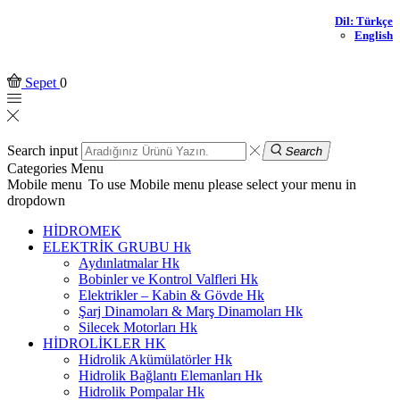
Dil: Türkçe
English
Sepet
0
Search input
Search
Categories
Menu
Mobile menu
To use Mobile menu please select your menu in
dropdown
HİDROMEK
ELEKTRİK GRUBU Hk
Aydınlatmalar Hk
Bobinler ve Kontrol Valfleri Hk
Elektrikler – Kabin & Gövde Hk
Şarj Dinamoları & Marş Dinamoları Hk
Silecek Motorları Hk
HİDROLİKLER HK
Hidrolik Akümülatörler Hk
Hidrolik Bağlantı Elemanları Hk
Hidrolik Pompalar Hk