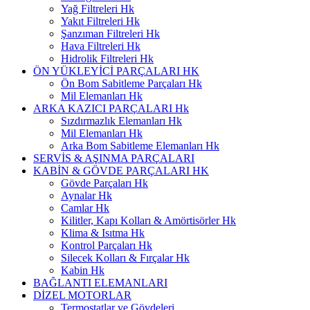
Yağ Filtreleri Hk
Yakıt Filtreleri Hk
Şanzıman Filtreleri Hk
Hava Filtreleri Hk
Hidrolik Filtreleri Hk
ÖN YÜKLEYİCİ PARÇALARI HK
Ön Bom Sabitleme Parçaları Hk
Mil Elemanları Hk
ARKA KAZICI PARÇALARI Hk
Sızdırmazlık Elemanları Hk
Mil Elemanları Hk
Arka Bom Sabitleme Elemanları Hk
SERVİS & AŞINMA PARÇALARI
KABİN & GÖVDE PARÇALARI HK
Gövde Parçaları Hk
Aynalar Hk
Camlar Hk
Kilitler, Kapı Kolları & Amörtisörler Hk
Klima & Isıtma Hk
Kontrol Parçaları Hk
Silecek Kolları & Fırçalar Hk
Kabin Hk
BAĞLANTI ELEMANLARI
DİZEL MOTORLAR
Termostatlar ve Gövdeleri