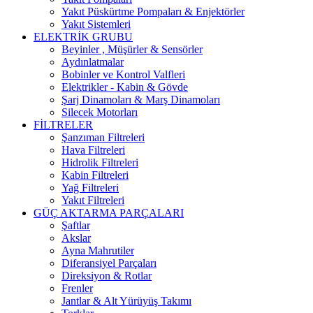
Yakıt Püskürtme Pompaları & Enjektörler
Yakıt Sistemleri
ELEKTRİK GRUBU
Beyinler , Müşürler & Sensörler
Aydınlatmalar
Bobinler ve Kontrol Valfleri
Elektrikler - Kabin & Gövde
Şarj Dinamoları & Marş Dinamoları
Silecek Motorları
FİLTRELER
Şanzıman Filtreleri
Hava Filtreleri
Hidrolik Filtreleri
Kabin Filtreleri
Yağ Filtreleri
Yakıt Filtreleri
GÜÇ AKTARMA PARÇALARI
Şaftlar
Akslar
Ayna Mahrutiler
Diferansiyel Parçaları
Direksiyon & Rotlar
Frenler
Jantlar & Alt Yürüyüş Takımı